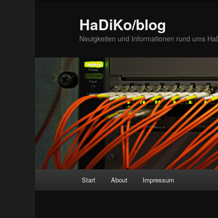
Zum
Inhalt
HaDiKo/blog
wechseln
Neuigkeiten und Informationen rund ums Ha
Hauptmenü
Start
About
Impressum